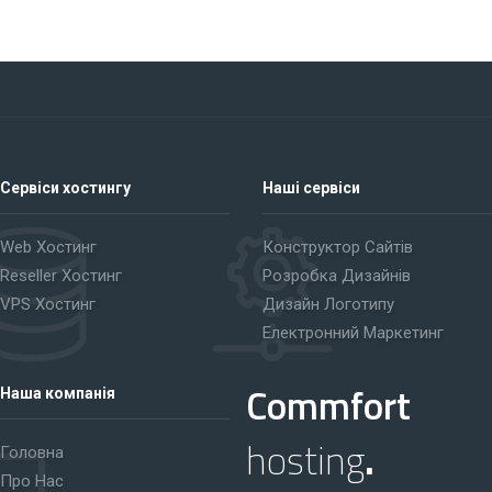
Сервіси хостингу
Наші сервіси
Web Хостинг
Конструктор Сайтів
Reseller Хостинг
Розробка Дизайнів
VPS Хостинг
Дизайн Логотипу
Електронний Маркетинг
Commfort
Наша компанія
hosting
.
Головна
Про Нас