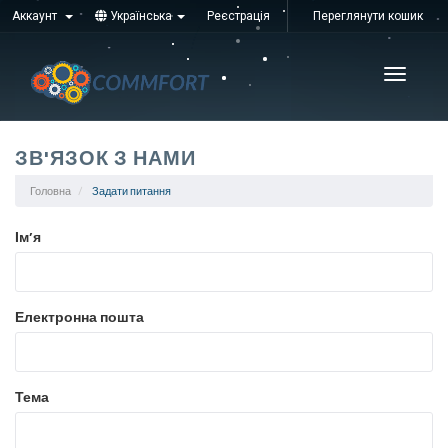
Аккаунт
Українська
Реєстрація
Переглянути кошик
Увімкні
навігац
ЗВ'ЯЗОК З НАМИ
Головна
Задати питання
Ім’я
Електронна пошта
Тема