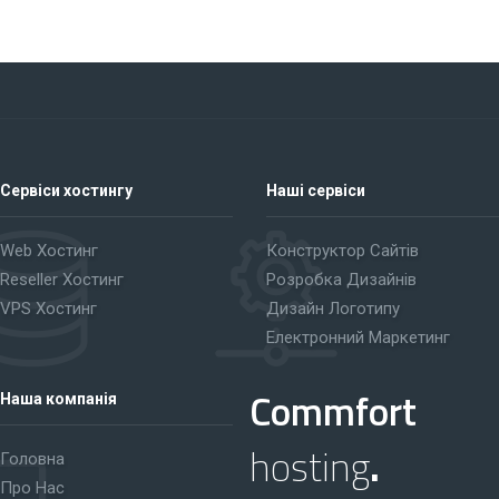
Сервіси хостингу
Наші сервіси
Web Хостинг
Конструктор Сайтів
Reseller Хостинг
Розробка Дизайнів
VPS Хостинг
Дизайн Логотипу
Електронний Маркетинг
Commfort
Наша компанія
hosting
.
Головна
Про Нас