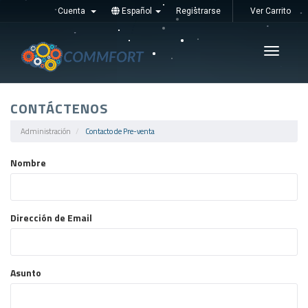
Cuenta
Español
Registrarse
Ver Carrito
Увімкні
навігац
CONTÁCTENOS
Administración
Contacto de Pre-venta
Nombre
Dirección de Email
Asunto