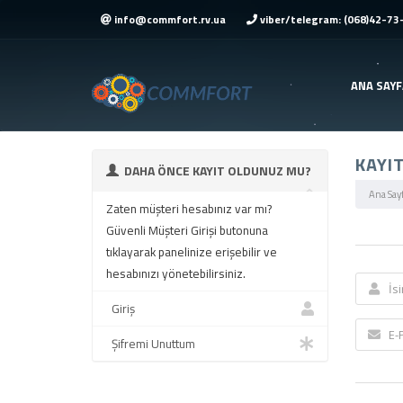
info@commfort.rv.ua
viber/telegram: (068)42-73
ANA SAYF
KAYI
DAHA ÖNCE KAYIT OLDUNUZ MU?
Ana Say
Zaten müşteri hesabınız var mı?
Güvenli Müşteri Girişi butonuna
tıklayarak panelinize erişebilir ve
hesabınızı yönetebilirsiniz.
Giriş
Şifremi Unuttum