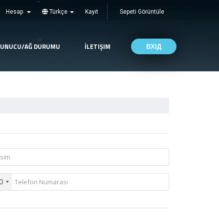
Hesap
Türkçe
Kayıt
Sepeti Görüntüle
SUNUCU/AĞ DURUMU
İLETIŞIM
ВХІД
0