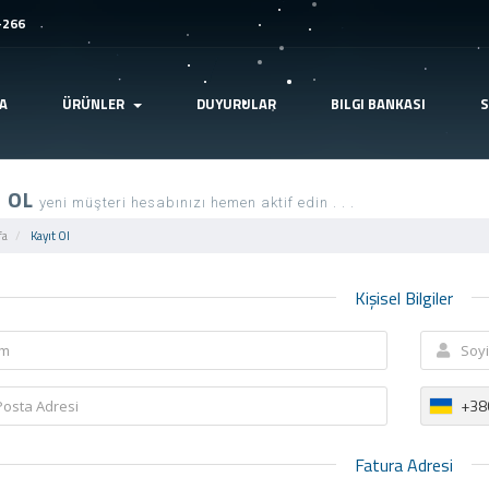
-266
A
ÜRÜNLER
DUYURULAR
BILGI BANKASI
T OL
yeni müşteri hesabınızı hemen aktif edin . . .
fa
Kayıt Ol
Kişisel Bilgiler
+38
Fatura Adresi