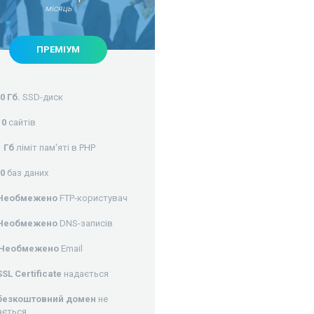
місяць
ПРЕМІУМ
0 Гб.
SSD-диск
10
сайтів
1 Гб
ліміт пам'яті в PHP
30
баз даних
Необмежено
FTP-користувач
Необмежено
DNS-записів
Необмежено
Email
SSL Certificate
надається
безкоштовний домен
не
ається