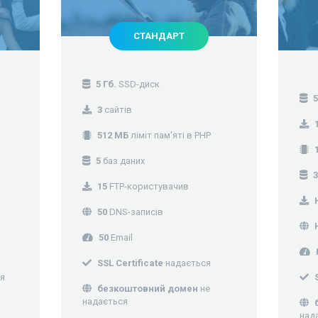
СТАНДАРТ
5 Гб.
SSD-диск
5
3
сайтів
512 МБ
ліміт пам'яті в PHP
5
баз даних
15
FTP-користувачив
50
DNS-записів
50
Email
SSL Certificate
надається
я
безкоштовний домен
не
надається
над