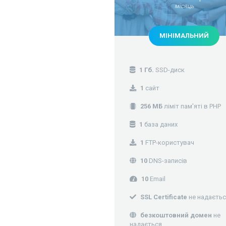
місяць
МІНІМАЛЬНИЙ
1 Гб.
SSD-диск
1
сайт
256 МБ
ліміт пам'яті в PHP
1
база даних
1
FTP-користувач
10
DNS-записів
10
Email
SSL Certificate
не надаєтьс
безкоштовний домен
не
надається