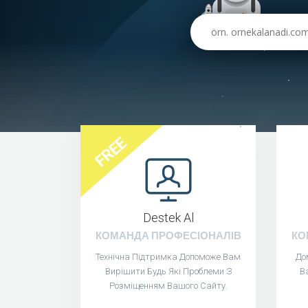
FREE
Destek Al
КОМАНДА ПРОФЕСІОНАЛІВ
КО
Технічна Підтримка Допоможе Вам
До
Вирішити Будь Які Проблеми З
В
Розміщенням Вашого Сайту.