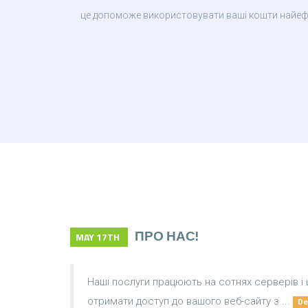
це допоможе використовувати ваші кошти найеф
ПРО НАС!
MAY 17TH
Наші послуги працюють на сотнях серверів і 
отримати доступ до вашого веб-сайту з ...
De