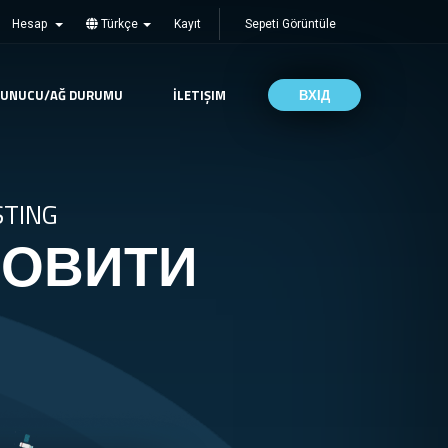
Hesap
Türkçe
Kayıt
Sepeti Görüntüle
SUNUCU/AĞ DURUMU
İLETIŞIM
ВХІД
TING
МОВИТИ