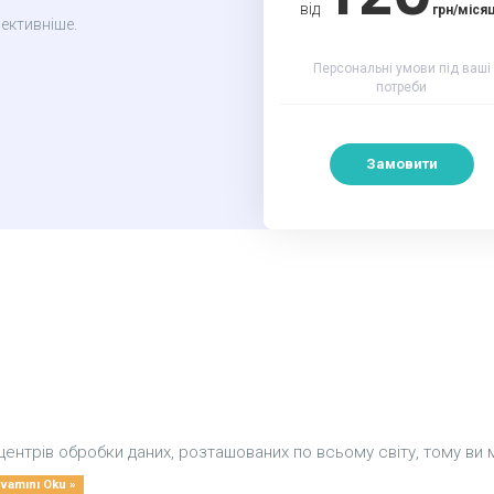
від
грн/міся
ективніше.
Персональні умови під ваші
потреби
Замовити
центрів обробки даних, розташованих по всьому світу, тому ви
vamını Oku »