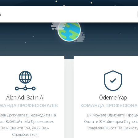
Alan Adı Satın Al
Ödeme Yap
МАНДА ПРОФЕСІОНАЛІВ
КОМАНДА ПРОФЕСІОНА
мен Допомагає Переходити На
Ви Можете Здійснити Проце
аш Веб-Сайт. Ми Допоможемо
Оплати З Найвищим Ступен
Вам Знайти Той, Який Вам
Конфіденційності Та Захисту
Сподобається.