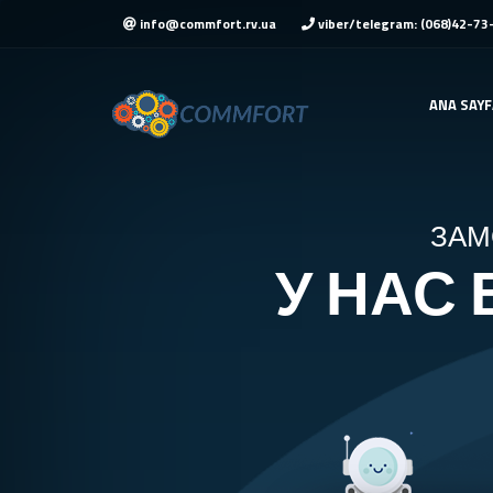
info@commfort.rv.ua
viber/telegram: (068)42-73
ANA SAYF
ЗАМ
У НАС