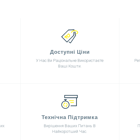
Доступні Ціни
У Нас Ви Раціональне Використаєте
Ре
Ваші Кошти.
Технічна Підтримка
них
Вирішення Ваших Питань В
П
Найкоротший Час.