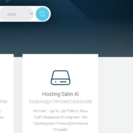
Hosting Satın Al
ЛІВ
КОМАНДА ПРОФЕСІОНАЛІВ
с
Хостинг - Це Те, Що Робить Ваш
ем
Сайт Видимим В Інтернеті. Ми
.
Пропонуємо Плани Для Кожної
Потреби.