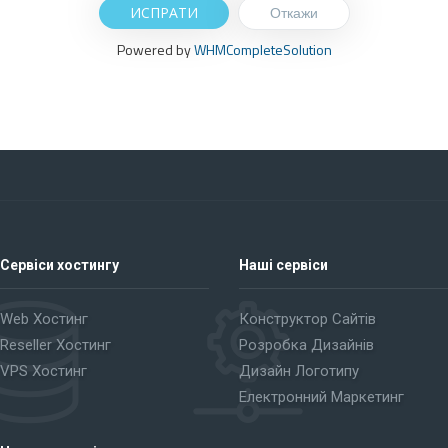
Откажи
Powered by
WHMCompleteSolution
Сервіси хостингу
Наші сервіси
Web Хостинг
Конструктор Сайтів
Reseller Хостинг
Розробка Дизайнів
VPS Хостинг
Дизайн Логотипу
Електронний Маркетинг