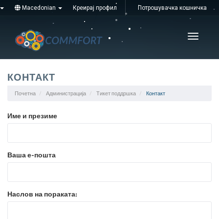
Macedonian
Креирај профил
Потрошувачка кошничка
Увімкні
навігац
КОНТАКТ
Почетна
Администрација
Тикет поддршка
Контакт
Име и презиме
Ваша е-пошта
Наслов на пораката: