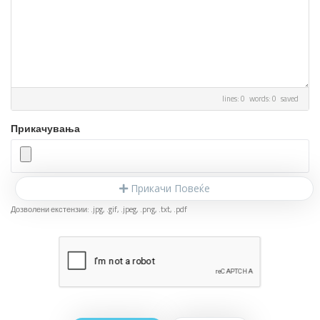
lines: 0 words: 0
saved
Прикачувања
Прикачи Повеќе
Дозволени екстензии: .jpg, .gif, .jpeg, .png, .txt, .pdf