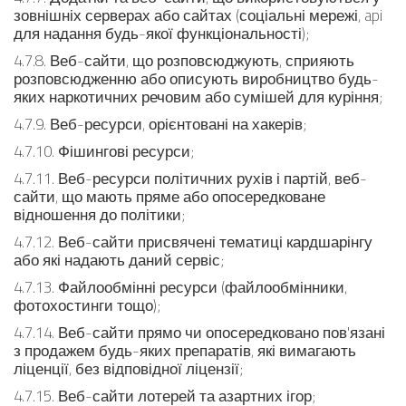
зовнішніх серверах або сайтах (соціальні мережі, api
для надання будь-якої функціональності);
4.7.8. Веб-сайти, що розповсюджують, сприяють
розповсюдженню або описують виробництво будь-
яких наркотичних речовим або сумішей для куріння;
4.7.9. Веб-ресурси, орієнтовані на хакерів;
4.7.10. Фішингові ресурси;
4.7.11. Веб-ресурси політичних рухів і партій, веб-
сайти, що мають пряме або опосередковане
відношення до політики;
4.7.12. Веб-сайти присвячені тематиці кардшарінгу
або які надають даний сервіс;
4.7.13. Файлообмінні ресурси (файлообмінники,
фотохостинги тощо);
4.7.14. Веб-сайти прямо чи опосередковано пов'язані
з продажем будь-яких препаратів, які вимагають
ліценції, без відповідної ліцензії;
4.7.15. Веб-сайти лотерей та азартних ігор;