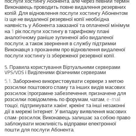
послуги хостингу Абонента, але через певний термін
Виконавець проводить повне видалення резервних
копій. Для відновлення послуги хостингу Абонентом
із ще не видаленої резервної копії необхідна
наявність у Абонента заказаної та оплаченої мінімум
на 1 рік послуги хостингу в тарифному плані
аналогічному раніше зупиненої або видаленої
послуги, а також звернення в службу підтримки
Виконавця з проханням про відновлення видаленої
послуги хостингу із збереженої резервної копії.
5. Правила користування Віртуальними серверами
VPS/VDS і Виділеними фізичними серверами
5.1. Заборонено використовувати сервери з метою
розсилки поштового спаму та інших видів масових
розсилок (програмне забезпечення, призначене для
розсилки повідомлень по форумам, чатам, e-mail
тощо), підтримувати хакінг, крекінг та інші незаконні
дії в мережі Інтернет. У випадку виявлення масових
спам-розсилок, Виконавець залишає за собою право
заблокувати можливість відправки електронної
пошти для послуги Абонента.