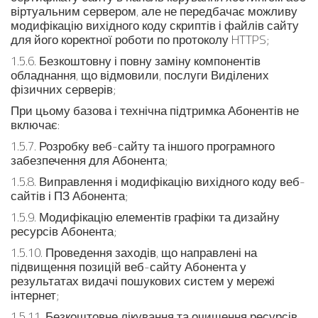
віртуальним сервером, але не передбачає можливу
модифікацію вихідного коду скриптів і файлів сайту
для його коректної роботи по протоколу HTTPS;
1.5.6. Безкоштовну і повну заміну компонентів
обладнання, що відмовили, послуги Виділених
фізичних серверів;
При цьому базова і технічна підтримка Абонентів не
включає:
1.5.7. Розробку веб-сайту та іншого програмного
забезпечення для Абонента;
1.5.8. Виправлення і модифікацію вихідного коду веб-
сайтів і ПЗ Абонента;
1.5.9. Модифікацію елементів графіки та дизайну
ресурсів Абонента;
1.5.10. Проведення заходів, що направлені на
підвищення позицій веб-сайту Абонента у
результатах видачі пошукових систем у мережі
інтернет;
1.5.11. Безкоштовне лікування та очищення ресурсів