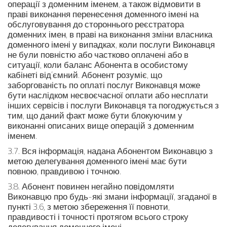
операції з доменним іменем, а також відмовити в
праві виконання перенесення доменного імені на
обслуговування до стороннього реєстратора
доменних імен, в праві на виконання зміни власника
доменного імені у випадках, коли послуги Виконавця
не були повністю або частково оплачені або в
ситуації, коли баланс Абонента в особистому
кабінеті від’ємний. Абонент розуміє, що
заборгованість по оплаті послуг Виконавця може
бути наслідком несвоєчасної оплати або несплати
інших сервісів і послуги Виконавця та погоджується з
тим, що даний факт може бути блокуючим у
виконанні описаних вище операцій з доменним
іменем.
3.7. Вся інформація, надана Абонентом Виконавцю з
метою делегування доменного імені має бути
повною, правдивою і точною.
3.8. Абонент повинен негайно повідомляти
Виконавцю про будь-які змани інформації, згаданої в
пункті 3.6, з метою збереження її повноти,
правдивості і точності протягом всього строку
делегування доменного імені.