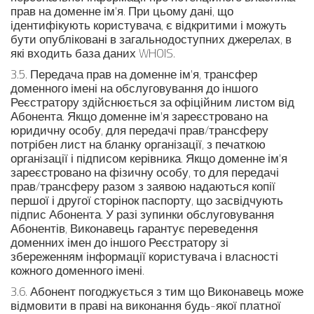
прав на доменне ім'я. При цьому дані, що
ідентифікують користувача, є відкритими і можуть
бути опубліковані в загальнодоступних джерелах, в
які входить база даних WHOIS.
3.5. Передача прав на доменне ім'я, трансфер
доменного імені на обслуговування до іншого
Реєстратору здійснюється за офіційним листом від
Абонента. Якщо доменне ім'я зареєстровано на
юридичну особу, для передачі прав/трансферу
потрібен лист на бланку організації, з печаткою
організації і підписом керівника. Якщо доменне ім'я
зареєстровано на фізичну особу, то для передачі
прав/трансферу разом з заявою надаються копії
першої і другої сторінок паспорту, що засвідчують
підпис Абонента. У разі зупинки обслуговування
Абонентів, Виконавець гарантує переведення
доменних імен до іншого Реєстратору зі
збереженням інформації користувача і власності
кожного доменного імені.
3.6. Абонент погоджується з тим що Виконавець може
відмовити в праві на виконання будь-якої платної