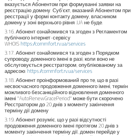
вказується Абонентом при формуванні заявки на
реєстрацію домену. Суб'єкт, вказаний Абонентом при
реєстрації у формі контакту домену, власником
домену у зоні верхнього рівня .UA не буде.
3.16. Абонент ознайомився та згоден з Регламентом
публічного інтернет-сервісу
WHOIS
https://commfort.rv.ua/services
3.17. Абонент ознайомився та згоден з Порядком
супроводу доменного імені в разі, коли воно не
обслуговується реєстратором, опублікованому за
адресою:
https://commfort.rv.ua/services
3.18. Абонент проінформований про те, що в разі
несвоєчасного продовження доменного імені, термін
можливого безсанкційного відновлення доменного
імені "AutoRenewGracePeriod" може бути скорочено
Реєстратором до 20 днів з моменту закінчення
терміну дії домену
3.19. Абонент розуміє, що у разі відсутності
продовження доменного імені протягом 20 днів з
моменту закінчення терміну дії, домен перейде у