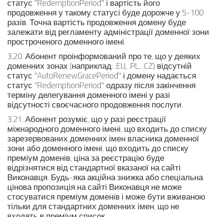
статус "RedemptionPeriod" і вартість його
продовження у такому статусі буде дорожче у 5-100
разів. Точна вартість продовження домену буде
залежати від регламенту адміністрації доменної зони
простроченого доменного імені.
3.20. Абонент проінформований про те, що у деяких
доменних зонах (наприклад: .EU, .PL, .CZ) відсутній
статус "AutoRenewGracePeriod" і домену надається
статус "RedemptionPeriod" одразу після закінчення
терміну делегування доменного імені у разі
відсутності своєчасного продовження послуги.
3.21. Абонент розуміє, що у разі реєстрації
міжнародного доменного імені, що входить до списку
зарезервованих доменних імен власника доменної
зони або доменного імені, що входить до списку
преміум доменів, ціна за реєстрацію буде
відрізнятися від стандартної вказаної на сайті
Виконавця. Будь-яка акційна знижка або спеціальна
цінова пропозиція на сайті Виконавця не може
стосуватися преміум доменів і може бути вживаною
тільки для стандартних доменних імен, що не
входять в преміум список.