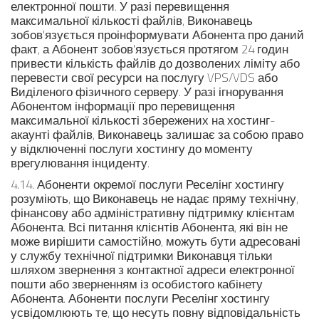
електронної пошти. У разі перевищення
максимальної кількості файлів, Виконавець
зобов'язується проінформувати Абонента про даний
факт, а Абонент зобов'язується протягом 24 годин
привести кількість файлів до дозволених ліміту або
перевести свої ресурси на послугу VPS/VDS або
Виділеного фізичного серверу. У разі ігнорування
Абонентом інформації про перевищення
максимальної кількості збережених на хостинг-
акаунті файлів, Виконавець залишає за собою право
у відключенні послуги хостингу до моменту
врегулювання інциденту.
4.14. Абоненти окремої послуги Реселінг хостингу
розуміють, що Виконавець не надає пряму технічну,
фінансову або адміністративну підтримку клієнтам
Абонента. Всі питання клієнтів Абонента, які він не
може вирішити самостійно, можуть бути адресовані
у службу технічної підтримки Виконавця тільки
шляхом звернення з контактної адреси електронної
пошти або зверненням із особистого кабінету
Абонента. Абоненти послуги Реселінг хостингу
усвідомлюють те, що несуть повну відповідальність