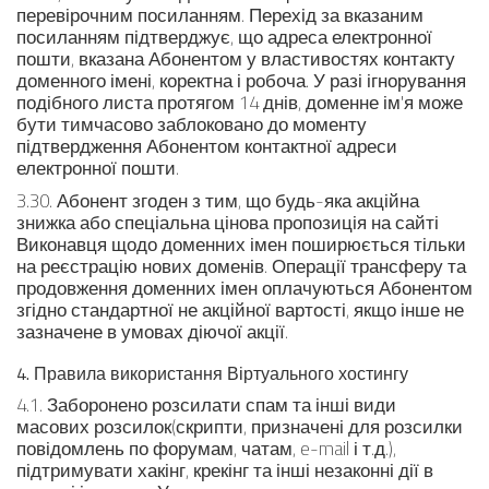
перевірочним посиланням. Перехід за вказаним
посиланням підтверджує, що адреса електронної
пошти, вказана Абонентом у властивостях контакту
доменного імені, коректна і робоча. У разі ігнорування
подібного листа протягом 14 днів, доменне ім'я може
бути тимчасово заблоковано до моменту
підтвердження Абонентом контактної адреси
електронної пошти.
3.30. Абонент згоден з тим, що будь-яка акційна
знижка або спеціальна цінова пропозиція на сайті
Виконавця щодо доменних імен поширюється тільки
на реєстрацію нових доменів. Операції трансферу та
продовження доменних імен оплачуються Абонентом
згідно стандартної не акційної вартості, якщо інше не
зазначене в умовах діючої акції.
4. Правила використання Віртуального хостингу
4.1. Заборонено розсилати спам та інші види
масових розсилок(скрипти, призначені для розсилки
повідомлень по форумам, чатам, e-mail і т.д.),
підтримувати хакінг, крекінг та інші незаконні дії в