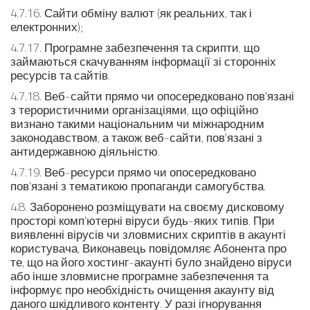
4.7.16. Сайти обміну валют (як реальних, так і
електронних);
4.7.17. Програмне забезпечення та скрипти, що
займаються скачуванням інформації зі сторонніх
ресурсів та сайтів.
4.7.18. Веб-сайти прямо чи опосередковано пов'язані
з терористичними організаціями, що офіційно
визнано такими національним чи міжнародним
законодавством, а також веб-сайти, пов'язані з
антидержавною діяльністю.
4.7.19. Веб-ресурси прямо чи опосередковано
пов'язані з тематикою пропаганди самогубства.
4.8. Заборонено розміщувати на своєму дисковому
просторі комп'ютерні віруси будь-яких типів. При
виявленні вірусів чи зловмисних скриптів в акаунті
користувача, Виконавець повідомляє Абонента про
те, що на його хостинг-акаунті було знайдено віруси
або інше зловмисне програмне забезпечення та
інформує про необхідність очищення акаунту від
даного шкідливого контенту. У разі ігнорування