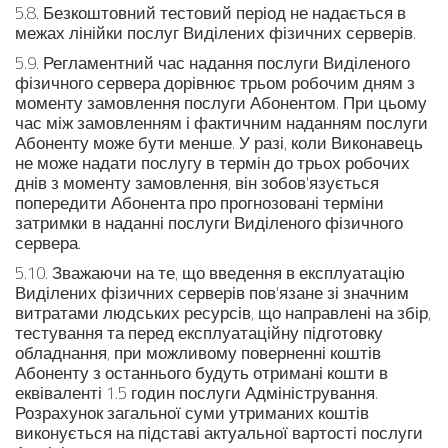
5.8. Безкоштовний тестовий період не надається в
межах лінійки послуг Виділених фізичних серверів.
5.9. Регламентний час надання послуги Виділеного
фізичного сервера дорівнює трьом робочим дням з
моменту замовлення послуги Абонентом. При цьому
час між замовленням і фактичним наданням послуги
Абоненту може бути менше. У разі, коли Виконавець
не може надати послугу в термін до трьох робочих
днів з моменту замовлення, він зобов'язується
попередити Абонента про прогнозовані терміни
затримки в наданні послуги Виділеного фізичного
сервера.
5.10. Зважаючи на те, що введення в експлуатацію
Виділених фізичних серверів пов'язане зі значним
витратами людських ресурсів, що направлені на збір,
тестування та перед експлуатаційну підготовку
обладнання, при можливому поверненні коштів
Абоненту з останнього будуть отримані кошти в
еквіваленті 1.5 годин послуги Адміністрування.
Розрахунок загальної суми утриманих коштів
виконується на підставі актуальної вартості послуги