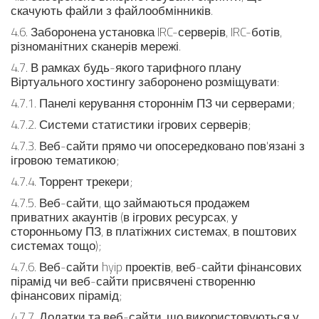
скачують файли з файлообмінників.
4.6. Заборонена установка IRC-серверів, IRC-ботів,
різноманітних сканерів мережі.
4.7. В рамках будь-якого тарифного плану
Віртуального хостингу заборонено розміщувати:
4.7.1. Панелі керування стороннім ПЗ чи серверами;
4.7.2. Системи статистики ігрових серверів;
4.7.3. Веб-сайти прямо чи опосередковано пов'язані з
ігровою тематикою;
4.7.4. Торрент трекери;
4.7.5. Веб-сайти, що займаються продажем
приватних акаунтів (в ігрових ресурсах, у
сторонньому ПЗ, в платіжних системах, в поштових
системах тощо);
4.7.6. Веб-сайти hyip проектів, веб-сайти фінансових
пірамід чи веб-сайти присвячені створенню
фінансових пірамід;
4.7.7. Додатки та веб-сайти, що використовуються у