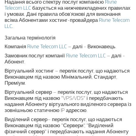
Надання всього спектру послуг компанією
Rivne
Telecom LLC
базується на нижчевикладених правилах
і умовах. Дані правила обов'язкові для виконання
всіма Абонентами хостинг-провайдера
Rivne Telecom
LLC
.
Загальна термінологія
Компанія
Rivne Telecom LLC
– далі - Виконавець.
Замовник послуг компанії
Rivne Telecom LLC
– далі -
Абонент.
Віртуальний хостинг – перелік послуг, що надаються
Виконавцем під назвою Мінімальний, Стандарт,
Преміум.
Віртуальний сервер – перелік послуг, що надаються
Виконавцем під назвою "VPS/VDS" і передбачають
надання Абоненту віртуального виділеного сервера із
зовнішньою статичною IP адресою.
Виділений сервер– перелік послуг, що надаються
Виконавцем під назвою "Сервери", "Виділений
фізичний сервер" і передбачають надання Абоненту