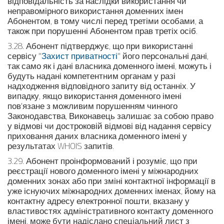
відповідальність за наслідки використання чи
неправомірного використання доменних імен
Абонентом, в тому числі перед третіми особами, а
також при порушенні Абонентом прав третіх осіб.
3.28. Абонент підтверджує, що при використанні
сервісу "
Захист приватності
" його персональні дані,
так само як і дані власника доменного імені, можуть і
будуть надані компетентним органам у разі
надходження відповідного запиту від останніх. У
випадку, якщо використання доменного імені
пов'язане з можливим порушенням чинного
Законодавства, Виконавець залишає за собою право
у відмові чи достроковій відмові від надання сервісу
приховання даних власника доменного імені у
результатах WHOIS запитів.
3.29. Абонент проінформований і розуміє, що при
реєстрації нового доменного імені у міжнародних
доменних зонах або при зміні контактної інформації в
уже існуючих міжнародних доменних іменах, йому на
контактну адресу електронної пошти, вказану у
властивостях адміністративного контакту доменного
імені, може бути надіслано спеціальний лист з