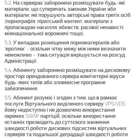
5.2. На серверах заборонено розміщувати будь-які
матеріали, що суперечать законам України або
матеріали, які порушують авторські права третіх осіб
(порнографія, піратський контент, матеріали з
пропагандою насилля, вбивств, расової ненависті,
міжнаціональної ворожнечі тощо).
5.3. У випадках розміщення порноматеріалів або
'еротики' - оскільки чітку межу між ними визначити
неможливо – така ситуація вирішується на розсуд
Адміністрації.
5.4. Абоненту заборонено розміщувати на дисковому
просторі орендованого сервера комп'ютерні віруси
будь-яких типів або зловмисне програмне
забезпечення.
5.5. Абонент розуміє і згоден з тим, що в рамках
послуги Віртуального виділеного серверу VPS/VDS
йому недоступно і не дозволено використання
окремих SWAP партіцій, оскільки використання
останніх призводить до суттєвого зниження
швидкості роботи дискових підсистем віртуальних
серверів та подальшої деградації швидкості роботи