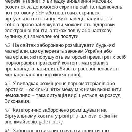
мережі інтернет. У випадку виявлення масових
розсилок за допомогою скриптів сайтів, підключень
по протоколу SSH або поштових скриньок
віртуального хостингу, Виконавець залишає за
собою право заблокувати можливість відправки
електронної пошти, а також повну або часткову
зупинку дії замовленної послуги.
4.2. На сайтах заборонено розміщувати будь-які
матеріали, що суперечать законам України або
матеріали, які порушують авторські права третіх осіб
(порнографія, піратський контент, матеріали з
пропагандою насилля, вбивств, расової ненависті,
міжнаціональної ворожнечі тощо).
4.3. У випадках розміщення порноматеріалів або
'еротики' - оскільки чітку межу між ними визначити
неможливо – така ситуація вирішується на розсуд
Виконавця.
4.4. Категорично заборонено розміщувати на
Віртуальному хостингу різні php-шлюзи, скрипти
анонімайзерів, gate і proxy.
4.5. Заборонено використовувати скрипти, що