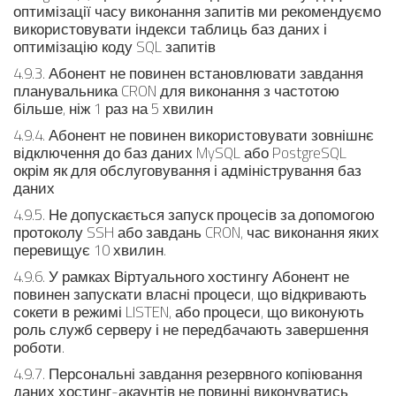
оптимізації часу виконання запитів ми рекомендуємо
використовувати індекси таблиць баз даних і
оптимізацію коду SQL запитів
4.9.3. Абонент не повинен встановлювати завдання
планувальника CRON для виконання з частотою
більше, ніж 1 раз на 5 хвилин
4.9.4. Абонент не повинен використовувати зовнішнє
відключення до баз даних MySQL або PostgreSQL
окрім як для обслуговування і адміністрування баз
даних
4.9.5. Не допускається запуск процесів за допомогою
протоколу SSH або завдань CRON, час виконання яких
перевищує 10 хвилин.
4.9.6. У рамках Віртуального хостингу Абонент не
повинен запускати власні процеси, що відкривають
сокети в режимі LISTEN, або процеси, що виконують
роль служб серверу і не передбачають завершення
роботи.
4.9.7. Персональні завдання резервного копіювання
даних хостинг-акаунтів не повинні виконуватись