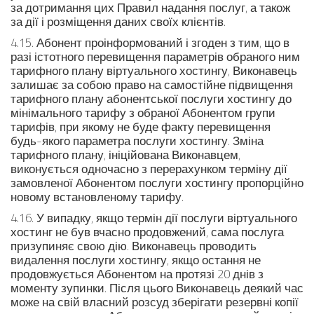
за дотримання цих Правил надання послуг, а також
за дії і розміщення даних своїх клієнтів.
4.15. Абонент проінформований і згоден з тим, що в
разі істотного перевищення параметрів обраного ним
тарифного плану віртуального хостингу, Виконавець
залишає за собою право на самостійне підвищення
тарифного плану абонентської послуги хостингу до
мінімального тарифу з обраної Абонентом групи
тарифів, при якому не буде факту перевищення
будь-якого параметра послуги хостингу. Зміна
тарифного плану, ініційована Виконавцем,
виконується одночасно з перерахунком терміну дії
замовленої Абонентом послуги хостингу пропорційно
новому встановленому тарифу.
4.16. У випадку, якщо термін дії послуги віртуального
хостинг не був вчасно продовжений, сама послуга
призупиняє свою дію. Виконавець проводить
видалення послуги хостингу, якщо остання не
продовжується Абонентом на протязі 20 днів з
моменту зупинки. Після цього Виконавець деякий час
може на свій власний розсуд зберігати резервні копії