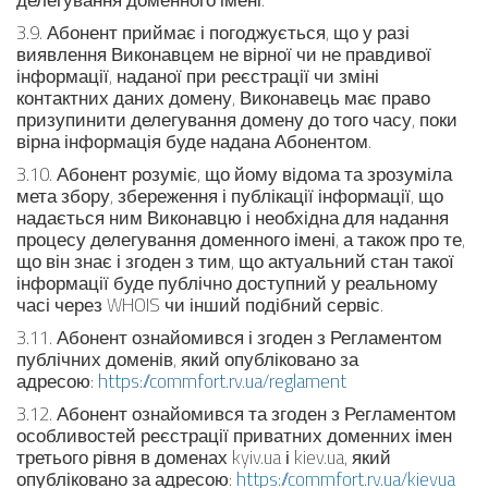
3.9. Абонент приймає і погоджується, що у разі
виявлення Виконавцем не вірної чи не правдивої
інформації, наданої при реєстрації чи зміні
контактних даних домену, Виконавець має право
призупинити делегування домену до того часу, поки
вірна інформація буде надана Абонентом.
3.10. Абонент розуміє, що йому відома та зрозуміла
мета збору, збереження і публікації інформації, що
надається ним Виконавцю і необхідна для надання
процесу делегування доменного імені, а також про те,
що він знає і згоден з тим, що актуальний стан такої
інформації буде публічно доступний у реальному
часі через WHOIS чи інший подібний сервіс.
3.11. Абонент ознайомився і згоден з Регламентом
публічних доменів, який опубліковано за
адресою:
https://commfort.rv.ua/reglament
3.12. Абонент ознайомився та згоден з Регламентом
особливостей реєстрації приватних доменних імен
третього рівня в доменах kyiv.ua і kiev.ua, який
опубліковано за адресою:
https://commfort.rv.ua/kievua