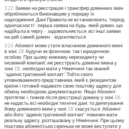
3.22. Заявки на реєстрацію і трансфер доменних імен
оброблюються Виконавцем у порядку їх
надходження. Дані Правила не встановлюють "період
одночасності": перша заявка на будь-який домен, що
надійшла в чергу - задовольняється, всі інші заявки
на цей самий домен - відхиляються.
3.23. Абонент може стати власником доменного імені
в зоні .DE будучи як фізичною, так і юридичною
особою. При цьому кожному нерезиденту чи
іноземній компанії, які реєструють доменні імена у
зоні .DE, необхідно мати у Німеччині так званий
"адміністративний контакт". Тобто свого
уповноваженого представника, який є резидентом
країни і готовий надавати свою поштову адресу для
обміну необхідною документацією. Якщо Абонент
протягом 4 тижнів після реєстрації домену у зоні .DE
не надасть всі необхідні технічні дані, то делегування
йому доменного імені у зоні .DE скасується. Абонент
або його "адміністративний контакт" повинен мати
реальну адресу, розташовану у Німеччині. При цьому
поштова абонентська скринька не може виступати у