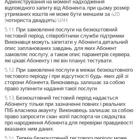
Адміністрування на момент надходження
відповідного запиту від Абонента, при цьому розмір
утриманих коштів не може бути меншим за 420
(чотириста двадцять) UAH.
5.11. При замовленні послуги на безкоштовний
тестовий період, співробітники служби підтримки
Виконавця можуть запитати у Абонента детальний
опис запланованих завдань, для яких Абонент
замовляє послугу, а також опис параметрів сервера,
які цікаві Абоненту і які він планує тестувати.
5.12. При замовленні послуги в межах безкоштовного
тестового періоду і при відсутності будь-яких дій зі
сторони Абонента, Виконавець залишає за собою
право зупинити надання такої послуги.
5.13. Безкоштовний тестовий період надається
Абоненту тільки при зазначенні повних і реальних
ПІБ власника акаунту. Виконавець залишає за собою
право запросити скан-копії паспорта чи свідоцтва
про народження Абонента для перевірки правдивості
вказаних ним даних.
5.14. Термін безкоштовний тестового періоду може