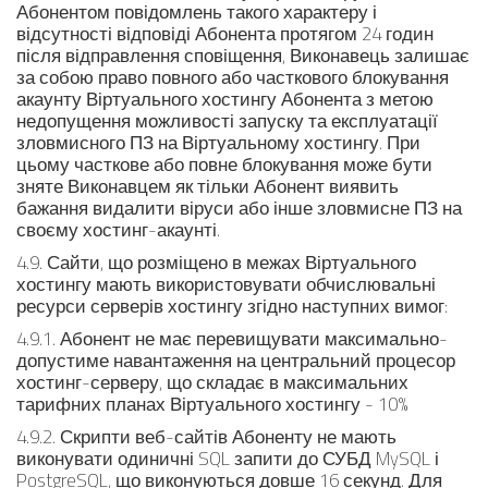
Абонентом повідомлень такого характеру і
відсутності відповіді Абонента протягом 24 годин
після відправлення сповіщення, Виконавець залишає
за собою право повного або часткового блокування
акаунту Віртуального хостингу Абонента з метою
недопущення можливості запуску та експлуатації
зловмисного ПЗ на Віртуальному хостингу. При
цьому часткове або повне блокування може бути
зняте Виконавцем як тільки Абонент виявить
бажання видалити віруси або інше зловмисне ПЗ на
своєму хостинг-акаунті.
4.9. Сайти, що розміщено в межах Віртуального
хостингу мають використовувати обчислювальні
ресурси серверів хостингу згідно наступних вимог:
4.9.1. Абонент не має перевищувати максимально-
допустиме навантаження на центральний процесор
хостинг-серверу, що складає в максимальних
тарифних планах Віртуального хостингу - 10%
4.9.2. Скрипти веб-сайтів Абоненту не мають
виконувати одиничні SQL запити до СУБД MySQL і
PostgreSQL, що виконуються довше 16 секунд. Для