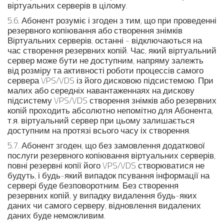
віртуальних серверів в цілому.
5.6. Абонент розуміє і згоден з тим, що при проведенні
резервного копіювання або створення знімків
Віртуальних серверів, останні - відключаються на
час створення резервних копій. Час, який віртуальний
сервер може бути не доступним, напряму залежть
від розміру та активності роботи процессів самого
сервера VPS/VDS із його дисковою підсистемою. При
малих або середніх навантаженнаях на дискову
підсистему VPS/VDS створення знімків або резервних
копій проходить абсолютно непомітно для Абонента,
т.я. віртуальний сервер при цьому залишається
доступним на протязі всього часу іх створення.
5.7. Абонент згоден, що без замовлення додаткової
послуги резервного копіювання віртуальних серверів,
повні резервні копії його VPS/VDS створюватися не
будуть, і будь-який випадок псування інформації на
сервері буде безповоротним. Без створення
резервних копій, у випадку видалення будь-яких
даних чи самого серверу, відновлення видалених
даних буде неможливим.