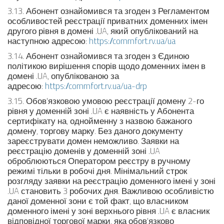
3.13. Абонент ознайомився та згоден з Регламентом
особливостей реєстрації приватних доменних імен
другого рівня в домені .UA, який опублікований на
наступною адресою:
https://commfort.rv.ua/ua
3.14. Абонент ознайомився та згоден з Єдиною
політикою вирішення спорів щодо доменних імен в
домені .UA, опублікованою за
адресою:
https://commfort.rv.ua/ua-drp
3.15. Обов'язковою умовою реєстрації домену 2-го
рівня у доменній зоні .UA є наявність у Абонента
сертифікату на, однойменну з назвою бажаного
домену, торгову марку. Без даного документу
зареєструвати домен неможливо. Заявки на
реєстрацію доменів у доменній зоні .UA
оброблюються Оператором реєстру в ручному
режимі тільки в робочі дня. Мінімальний строк
розгляду заявки на реєстрацію доменного імені у зоні
.UA становить 3 робочих дня. Важливою особливістю
даної доменної зони є той факт, що власником
доменного імені у зоні верхнього рівня .UA є власник
відповідної торгової марки, яка обов'язково