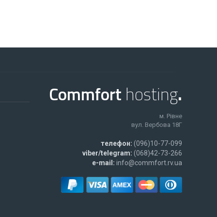
Commfort
hosting
.
м. Рівне
вул. Вербова 18Г
телефон:
(096)10-77-099
viber/telegram:
(068)42-73-266
e-mail:
info@commfort.rv.ua