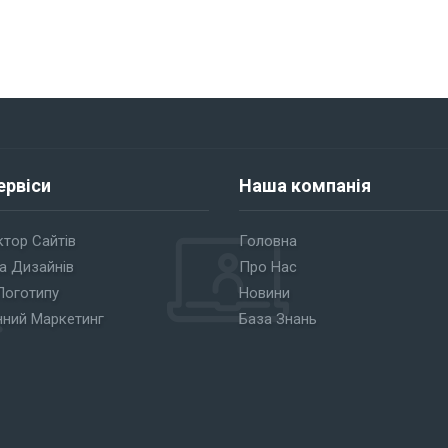
ервіси
Наша компанія
тор Сайтів
Головна
а Дизайнів
Про Нас
Логотипу
Новини
нний Маркетинг
База Знань