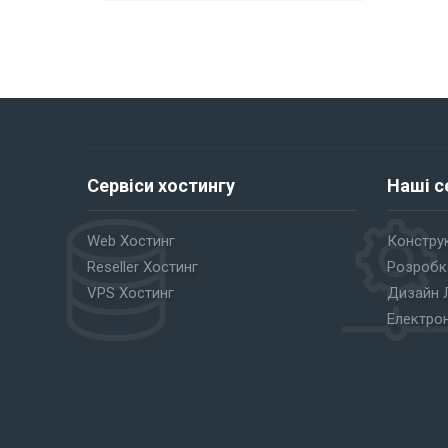
Сервіси хостингу
Наші с
Web Хостинг
Конструк
Reseller Хостинг
Розробк
VPS Хостинг
Дизайн 
Електро