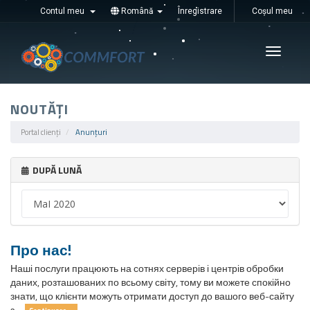
Contul meu
Română
Înregistrare
Coșul meu
Увімкні
навігац
NOUTĂȚI
Portal clienți
Anunțuri
DUPĂ LUNĂ
Про нас!
Наші послуги працюють на сотнях серверів і центрів обробки
даних, розташованих по всьому світу, тому ви можете спокійно
знати, що клієнти можуть отримати доступ до вашого веб-сайту
з ...