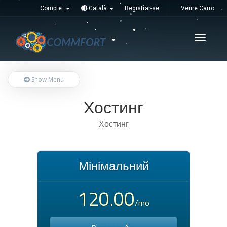
Compte
Català
Registrar-se
Veure Carro
Увімкні
навігац
Show Menu
Хостинг
Хостинг
Мінімальний
120.00
/mo