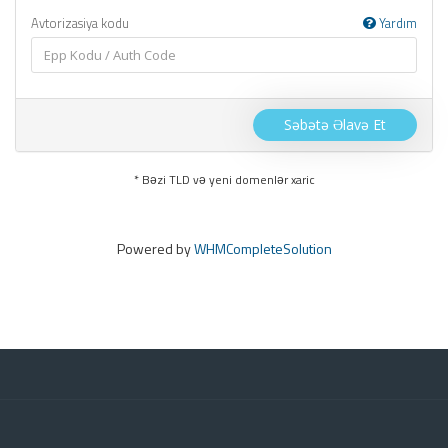
Avtorizasiya kodu
Yardım
Səbətə Əlavə Et
* Bəzi TLD və yeni domenlər xaric
Powered by
WHMCompleteSolution