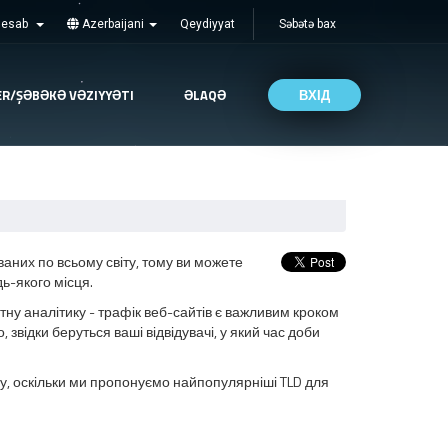
Hesab
Azerbaijani
Qeydiyyat
Səbətə bax
ER/ŞƏBƏKƏ VƏZIYYƏTI
ƏLAQƏ
ВХІД
аних по всьому світу, тому ви можете
ь-якого місця.
ну аналітику - трафік веб-сайтів є важливим кроком
 звідки беруться ваші відвідувачі, у який час доби
, оскільки ми пропонуємо найпопулярніші TLD для