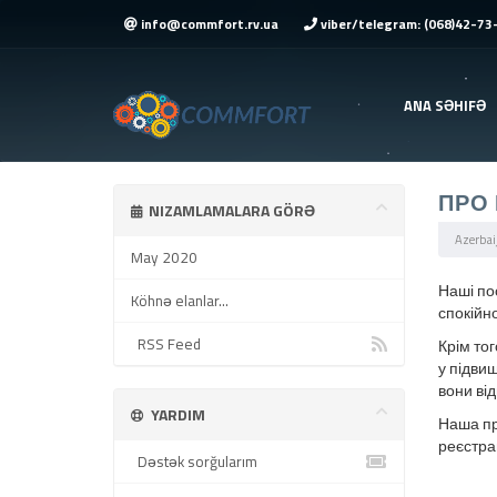
info@commfort.rv.ua
viber/telegram: (068)42-73
ANA SƏHIFƏ
ПРО 
NIZAMLAMALARA GÖRƏ
Azerbai
May 2020
Наші по
Köhnə elanlar...
спокійно
RSS Feed
Крім то
у підвищ
вони від
YARDIM
Наша пр
реєстра
Dəstək sorğularım