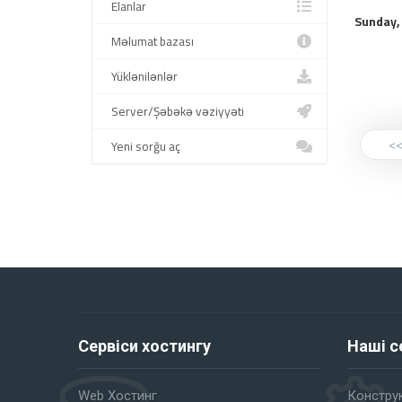
Elanlar
Sunday,
Məlumat bazası
Yüklənilənlər
Server/Şəbəkə vəziyyəti
<<
Yeni sorğu aç
Сервіси хостингу
Наші с
Web Хостинг
Конструк