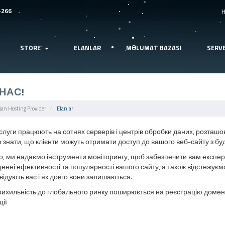
-266
STORE
ELANLAR
MƏLUMAT BAZASI
SERV
НАС!
jan Hosting Provider
Elanlar
слуги працюють на сотнях серверів і центрів обробки даних, розташов
 знати, що клієнти можуть отримати доступ до вашого веб-сайту з буд
го, ми надаємо інструменти моніторингу, щоб забезпечити вам експерт
енні ефективності та популярності вашого сайту, а також відстежуємо,
відують вас і як довго вони залишаються.
ихильність до глобального ринку поширюється на реєстрацію домену
ції